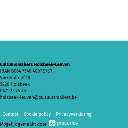
Cultuursmakers Holsbeek-Leuven
IBAN BE84 7340 4007 5759
Vinkendreef 18
3220 Holsbeek
0471 23 75 46
holsbeek-leuven@cultuursmakers.be
Contact
Cookie policy
Privacyverklaring
Mogelijk gemaakt door