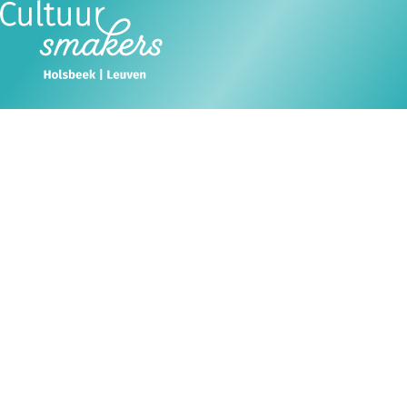
Er zijn geen berichten gevonden.
Ope
Zoeken
men